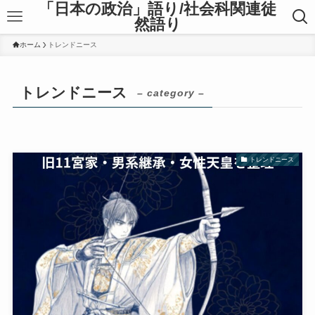
「日本の政治」語り/社会科関連徒
然語り
ホーム
トレンドニース
トレンドニース
– category –
トレンドニース