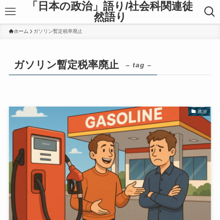
「日本の政治」語り/社会科関連徒
然語り
ホーム
ガソリン暫定税率廃止
ガソリン暫定税率廃止
– tag –
政治