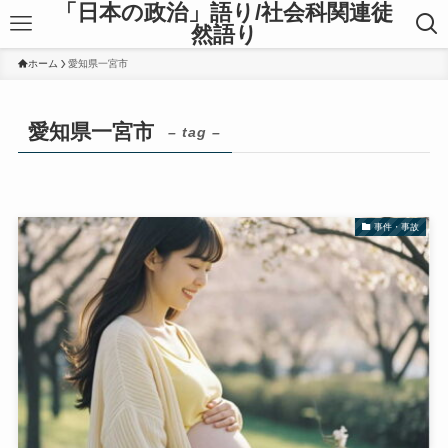
「日本の政治」語り/社会科関連徒
然語り
ホーム
愛知県一宮市
愛知県一宮市
– tag –
事件・事故