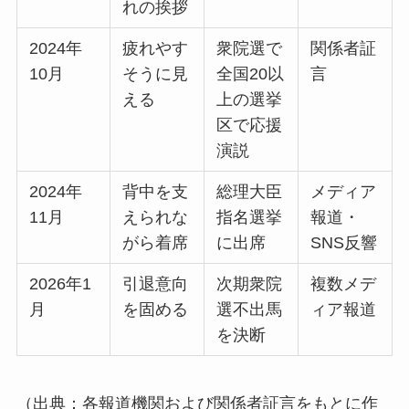
れの挨拶
2024年
疲れやす
衆院選で
関係者証
10月
そうに見
全国20以
言
える
上の選挙
区で応援
演説
2024年
背中を支
総理大臣
メディア
11月
えられな
指名選挙
報道・
がら着席
に出席
SNS反響
2026年1
引退意向
次期衆院
複数メデ
月
を固める
選不出馬
ィア報道
を決断
（出典：各報道機関および関係者証言をもとに作