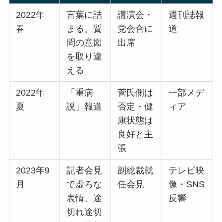
2022年
言葉に詰
講演会・
週刊誌報
春
まる、質
党会合に
道
問の意図
出席
を取り違
える
2022年
「重病
菅氏側は
一部メデ
夏
説」報道
否定・健
ィア
康状態は
良好と主
張
2023年9
記者会見
副総裁就
テレビ映
月
で虚ろな
任会見
像・SNS
表情、途
反響
切れ途切