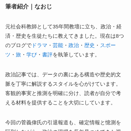
筆者紹介｜なおじ
元社会科教師として35年間教壇に立ち、政治・経
済・歴史を生徒たちに教えてきました。現在は8つ
のブログで
ドラマ
・
芸能
・
政治
・
歴史
・
スポー
ツ
・
旅
・
学び
・
書評
を執筆しています。
政治記事では、データの裏にある構造や歴史的文
脈を丁寧に解説するスタイルを心がけています。
客観的事実と推測を明確に分け、読者が自分で考
える材料を提供することを大切にしています。
今回の菅義偉氏の引退報道も、確定情報と憶測を