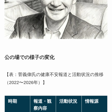
公の場での様子の変化
【表：菅義偉氏の健康不安報道と活動状況の推移
（2022〜2026年）】
時期
報道・観
活動状況
情報源
察内容