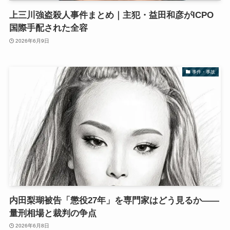
上三川強盗殺人事件まとめ｜主犯・益田和彦がICPO
国際手配された全容
2026年6月9日
事件・事故
内田梨瑚被告「懲役27年」を専門家はどう見るか――
量刑相場と裁判の争点
2026年6月8日