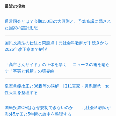
最近の投稿
通常国会とは？会期150日の大原則と、予算審議に隠され
た国家の設計思想
国民投票法の仕組と問題点｜元社会科教師が手続きから
2026年改正案まで解説
「高市さんサイド」の正体を暴く──ニュースの霧を晴ら
す「事実と解釈」の境界線
皇室典範改正と36親等の誤解｜旧11宮家・男系継承・女
性天皇を整理する
国民投票CMはなぜ規制できないのか——元社会科教師が
海外5か国と5年間の論争を整理する