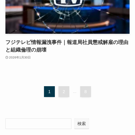
フジテレビ情報漏洩事件｜報道局社員懲戒解雇の理由
と組織倫理の崩壊
2026年1月30日
1
2
...
8
検索