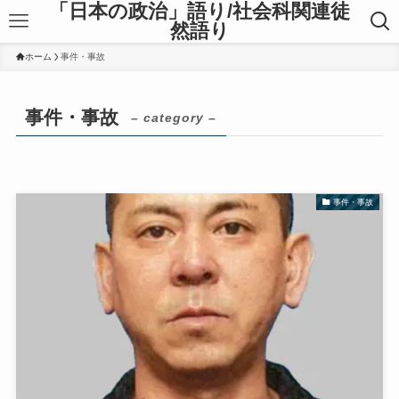
「日本の政治」語り/社会科関連徒
然語り
ホーム
事件・事故
事件・事故
– category –
事件・事故