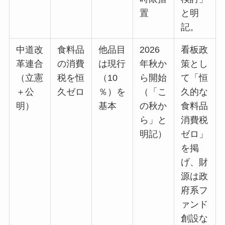
置
と明
記。
中道改
食料品
他品目
2026
看板政
革連合
の消費
は現行
年秋か
策とし
（立憲
税を恒
（10
ら開始
て「恒
＋公
久ゼロ
％）を
（「こ
久的な
明）
基本
の秋か
食料品
ら」と
消費税
明記）
ゼロ」
を掲
げ、財
源は政
府系フ
ァンド
創設な