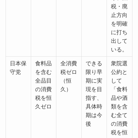
税・廃
止方向
を明確
に打ち
出して
いる。
日本保
食料品
全消費
できる
衆院選
守党
を含む
税ゼロ
限り早
公約と
全品目
（恒
期に実
して
の消費
久）
現を目
「食料
税を恒
指す、
品や酒
久ゼロ
具体時
類を含
期は今
む全て
後
の消費
税を恒