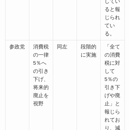
してい
ると報
じられ
てい
る。​
参政党
消費税
同左
段階的
「全て
の一律
に実施
の消費
5％へ
税に対
の引き
して
下げ、
5％の
将来的
引き下
廃止を
げや廃
視野
止」と
報じら
れてお
り、減