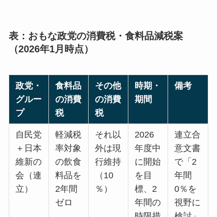
表：おもな政党の消費税・食料品減税案
（2026年1月時点）
政党・
食料品
その他
時期・
備考
グルー
の消費
の消費
期間
プ
税
税
自民党
軽減税
それ以
2026
連立合
＋日本
率対象
外は現
年度中
意文書
維新の
の飲食
行維持
に開始
で「2
会（連
料品を
（10
を目
年間
立）
2年間
％）
標、2
0％を
ゼロ
年間の
視野に
時限措
検討」