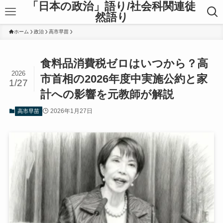
「日本の政治」語り/社会科関連徒
然語り
ホーム
政治
高市早苗
食料品消費税ゼロはいつから？高
2026
市首相の2026年度中実施公約と家
1/27
計への影響を元教師が解説
2026年1月27日
高市早苗